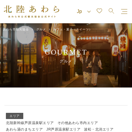
あわら市観光協会
グルメ
カフェ・菓子（スイーツ）
GOURMET
グルメ
エリア
北陸新幹線芦原温泉駅エリア
その他あわら市内エリア
あわら湯のまちエリア
JR芦原温泉駅エリア
波松・北潟エリア