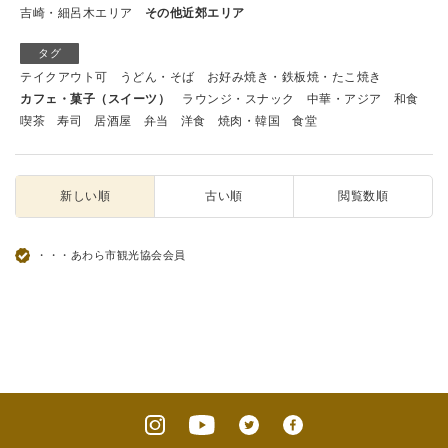
吉崎・細呂木エリア
その他近郊エリア
タグ
テイクアウト可
うどん・そば
お好み焼き・鉄板焼・たこ焼き
カフェ・菓子（スイーツ）
ラウンジ・スナック
中華・アジア
和食
喫茶
寿司
居酒屋
弁当
洋食
焼肉・韓国
食堂
新しい順
古い順
閲覧数順
・・・あわら市観光協会会員