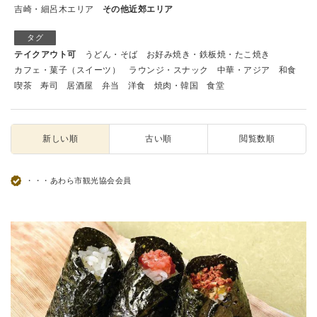
吉崎・細呂木エリア
その他近郊エリア
タグ
テイクアウト可
うどん・そば
お好み焼き・鉄板焼・たこ焼き
カフェ・菓子（スイーツ）
ラウンジ・スナック
中華・アジア
和食
喫茶
寿司
居酒屋
弁当
洋食
焼肉・韓国
食堂
新しい順
古い順
閲覧数順
・・・あわら市観光協会会員