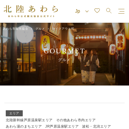
あわら市観光協会
グルメ
テイクアウト可
GOURMET
グルメ
エリア
北陸新幹線芦原温泉駅エリア
その他あわら市内エリア
あわら湯のまちエリア
JR芦原温泉駅エリア
波松・北潟エリア