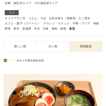
吉崎・細呂木エリア
その他近郊エリア
タグ
テイクアウト可
うどん・そば
お好み焼き・鉄板焼・たこ焼き
カフェ・菓子（スイーツ）
ラウンジ・スナック
中華・アジア
和食
喫茶
寿司
居酒屋
弁当
洋食
焼肉・韓国
食堂
新しい順
古い順
閲覧数順
・・・あわら市観光協会会員