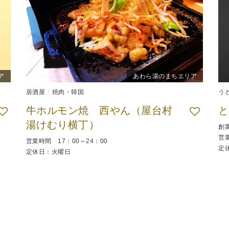
ア
あわら湯のまちエリア
居酒屋
焼肉・韓国
う
牛ホルモン焼 西やん（屋台村
と
湯けむり横丁）
創
営業
営業時間 17：00～24：00
定
定休日：火曜日