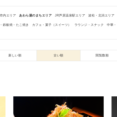
市内エリア
あわら湯のまちエリア
JR芦原温泉駅エリア
波松・北潟エリア
・鉄板焼・たこ焼き
カフェ・菓子（スイーツ）
ラウンジ・スナック
中華・
新しい順
古い順
閲覧数順