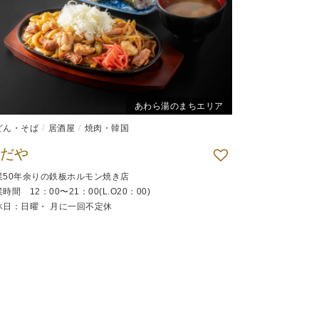
あわら湯のまちエリア
どん・そば
居酒屋
焼肉・韓国
だや
業50年余りの鉄板ホルモン焼き店
時間 12：00〜21：00(L.O20：00)
休日：日曜・ 月に一回不定休