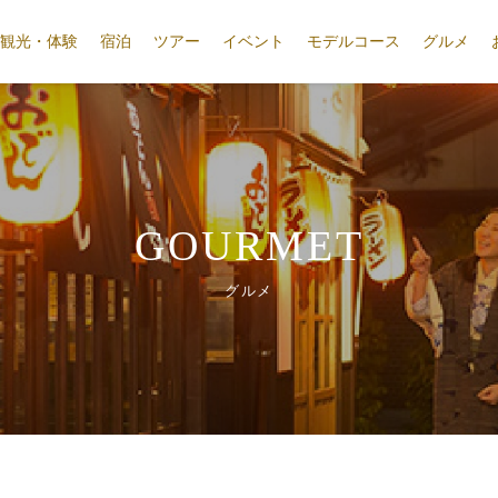
観光・体験
宿泊
ツアー
イベント
モデルコース
グルメ
GOURMET
グルメ