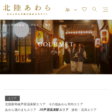
あわら市観光協会
グルメ
食堂
GOURMET
グルメ
エリア
北陸新幹線芦原温泉駅エリア
その他あわら市内エリア
あわら湯のまちエリア
JR芦原温泉駅エリア
波松・北潟エリア