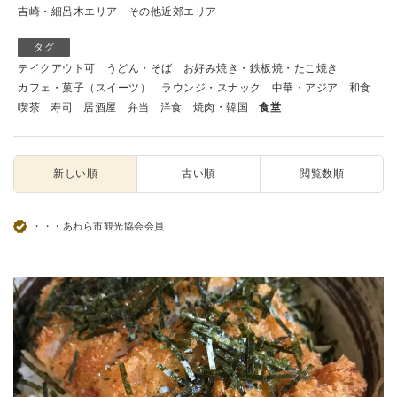
吉崎・細呂木エリア
その他近郊エリア
タグ
テイクアウト可
うどん・そば
お好み焼き・鉄板焼・たこ焼き
カフェ・菓子（スイーツ）
ラウンジ・スナック
中華・アジア
和食
喫茶
寿司
居酒屋
弁当
洋食
焼肉・韓国
食堂
新しい順
古い順
閲覧数順
・・・あわら市観光協会会員