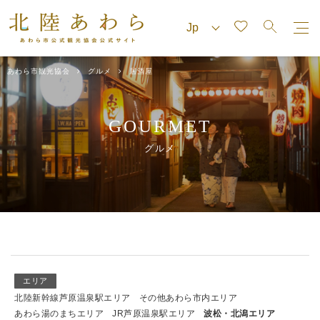
あわら市観光協会
グルメ
居酒屋
GOURMET
グルメ
エリア
北陸新幹線芦原温泉駅エリア
その他あわら市内エリア
あわら湯のまちエリア
JR芦原温泉駅エリア
波松・北潟エリア