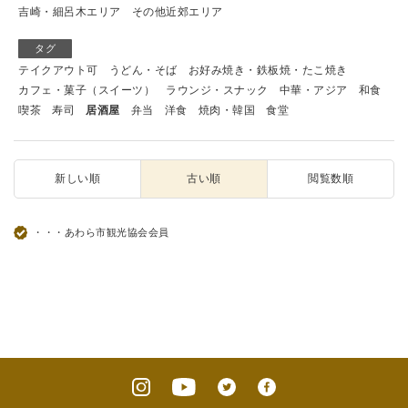
吉崎・細呂木エリア
その他近郊エリア
タグ
テイクアウト可
うどん・そば
お好み焼き・鉄板焼・たこ焼き
カフェ・菓子（スイーツ）
ラウンジ・スナック
中華・アジア
和食
喫茶
寿司
居酒屋
弁当
洋食
焼肉・韓国
食堂
新しい順
古い順
閲覧数順
・・・あわら市観光協会会員