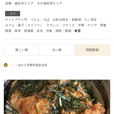
吉崎・細呂木エリア
その他近郊エリア
タグ
テイクアウト可
うどん・そば
お好み焼き・鉄板焼・たこ焼き
カフェ・菓子（スイーツ）
ラウンジ・スナック
中華・アジア
和食
喫茶
寿司
居酒屋
弁当
洋食
焼肉・韓国
食堂
新しい順
古い順
閲覧数順
・・・あわら市観光協会会員