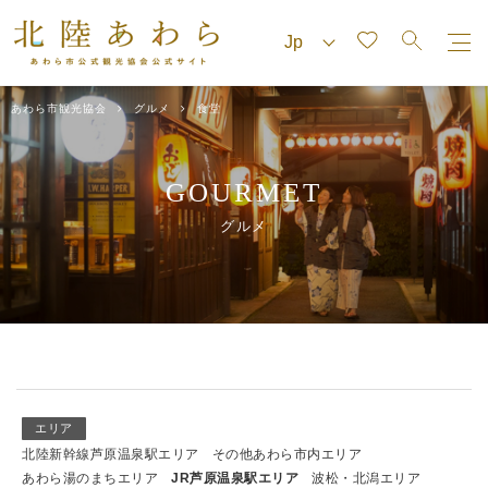
あわら市観光協会
グルメ
食堂
GOURMET
グルメ
エリア
北陸新幹線芦原温泉駅エリア
その他あわら市内エリア
あわら湯のまちエリア
JR芦原温泉駅エリア
波松・北潟エリア