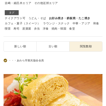
吉崎・細呂木エリア
その他近郊エリア
タグ
テイクアウト可
うどん・そば
お好み焼き・鉄板焼・たこ焼き
カフェ・菓子（スイーツ）
ラウンジ・スナック
中華・アジア
和食
喫茶
寿司
居酒屋
弁当
洋食
焼肉・韓国
食堂
新しい順
古い順
閲覧数順
・・・あわら市観光協会会員