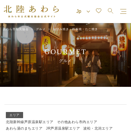
あわら市観光協会
グルメ
お好み焼き・鉄板焼・たこ焼き
GOURMET
グルメ
エリア
北陸新幹線芦原温泉駅エリア
その他あわら市内エリア
あわら湯のまちエリア
JR芦原温泉駅エリア
波松・北潟エリア