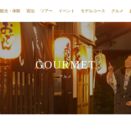
観光・体験
宿泊
ツアー
イベント
モデルコース
グルメ
GOURMET
グルメ