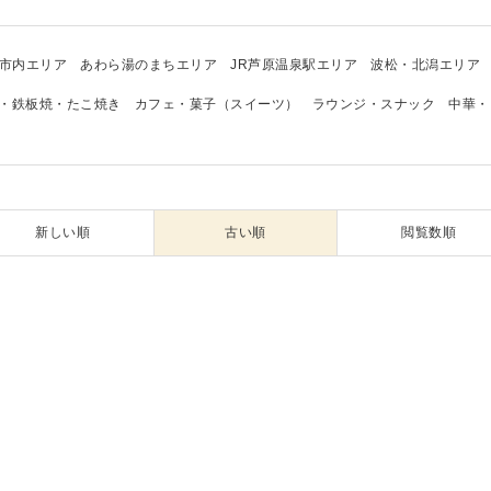
市内エリア
あわら湯のまちエリア
JR芦原温泉駅エリア
波松・北潟エリア
・鉄板焼・たこ焼き
カフェ・菓子（スイーツ）
ラウンジ・スナック
中華・
新しい順
古い順
閲覧数順