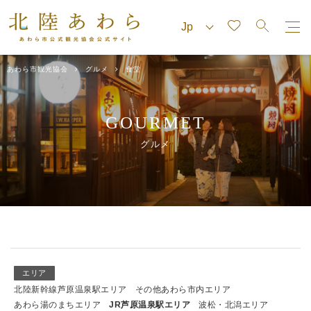
あわら市観光協会
グルメ
食堂
GOURMET
グルメ
エリア
北陸新幹線芦原温泉駅エリア
その他あわら市内エリア
あわら湯のまちエリア
JR芦原温泉駅エリア
波松・北潟エリア