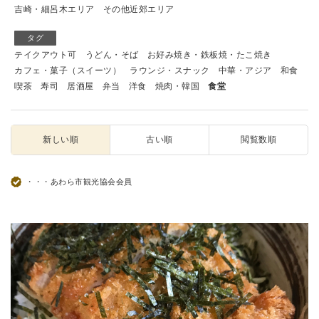
吉崎・細呂木エリア
その他近郊エリア
タグ
テイクアウト可
うどん・そば
お好み焼き・鉄板焼・たこ焼き
カフェ・菓子（スイーツ）
ラウンジ・スナック
中華・アジア
和食
喫茶
寿司
居酒屋
弁当
洋食
焼肉・韓国
食堂
新しい順
古い順
閲覧数順
・・・あわら市観光協会会員