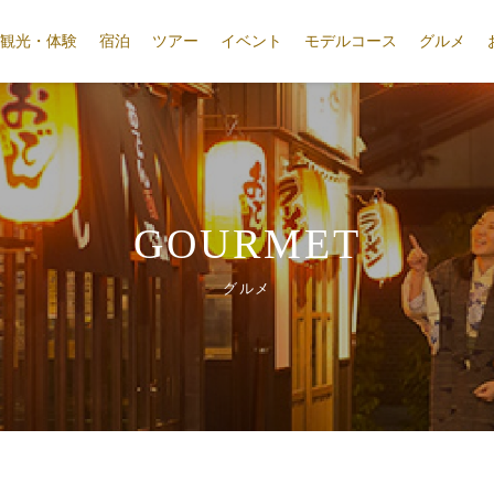
観光・体験
宿泊
ツアー
イベント
モデルコース
グルメ
GOURMET
グルメ