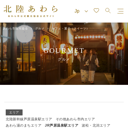
あわら市観光協会
グルメ
カフェ・菓子（スイーツ）
GOURMET
グルメ
エリア
北陸新幹線芦原温泉駅エリア
その他あわら市内エリア
あわら湯のまちエリア
JR芦原温泉駅エリア
波松・北潟エリア