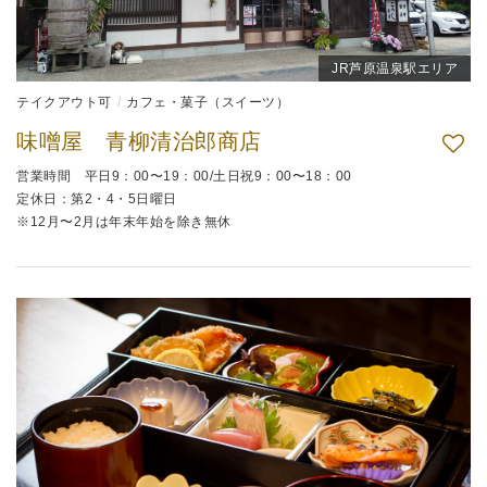
JR芦原温泉駅エリア
テイクアウト可
カフェ・菓子（スイーツ）
味噌屋 青柳清治郎商店
営業時間 平日9：00〜19：00/土日祝9：00〜18：00
定休日：第2・4・5日曜日
※12月〜2月は年末年始を除き無休