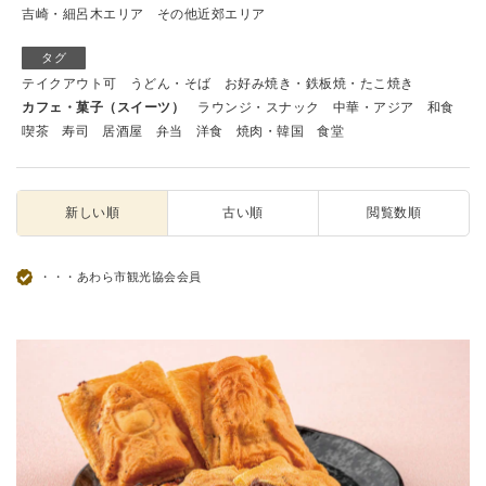
吉崎・細呂木エリア
その他近郊エリア
タグ
テイクアウト可
うどん・そば
お好み焼き・鉄板焼・たこ焼き
カフェ・菓子（スイーツ）
ラウンジ・スナック
中華・アジア
和食
喫茶
寿司
居酒屋
弁当
洋食
焼肉・韓国
食堂
新しい順
古い順
閲覧数順
・・・あわら市観光協会会員