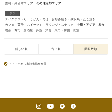
吉崎・細呂木エリア
その他近郊エリア
タグ
テイクアウト可
うどん・そば
お好み焼き・鉄板焼・たこ焼き
カフェ・菓子（スイーツ）
ラウンジ・スナック
中華・アジア
和食
喫茶
寿司
居酒屋
弁当
洋食
焼肉・韓国
食堂
新しい順
古い順
閲覧数順
・・・あわら市観光協会会員