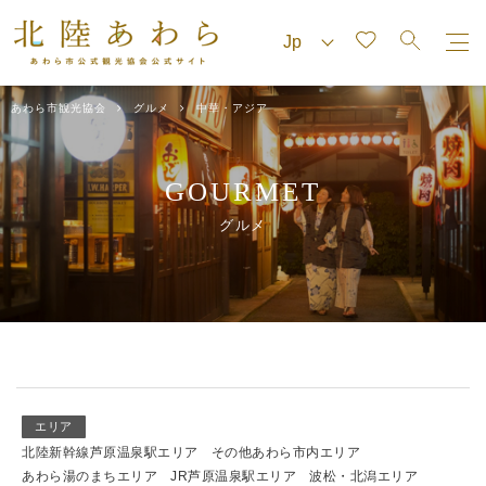
あわら市観光協会
グルメ
中華・アジア
GOURMET
グルメ
エリア
北陸新幹線芦原温泉駅エリア
その他あわら市内エリア
あわら湯のまちエリア
JR芦原温泉駅エリア
波松・北潟エリア