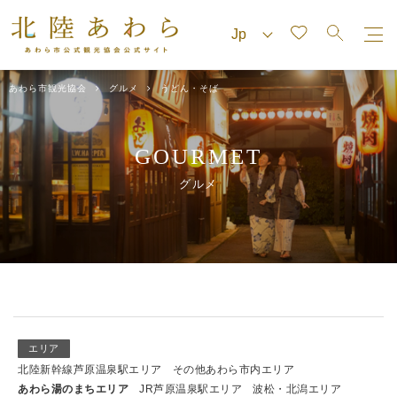
あわら市観光協会
グルメ
うどん・そば
GOURMET
グルメ
エリア
北陸新幹線芦原温泉駅エリア
その他あわら市内エリア
あわら湯のまちエリア
JR芦原温泉駅エリア
波松・北潟エリア