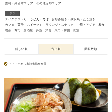
吉崎・細呂木エリア
その他近郊エリア
タグ
テイクアウト可
うどん・そば
お好み焼き・鉄板焼・たこ焼き
カフェ・菓子（スイーツ）
ラウンジ・スナック
中華・アジア
和食
喫茶
寿司
居酒屋
弁当
洋食
焼肉・韓国
食堂
新しい順
古い順
閲覧数順
・・・あわら市観光協会会員