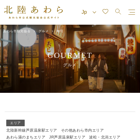
あわら市観光協会
グルメ
寿司
GOURMET
グルメ
エリア
北陸新幹線芦原温泉駅エリア
その他あわら市内エリア
あわら湯のまちエリア
JR芦原温泉駅エリア
波松・北潟エリア