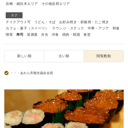
吉崎・細呂木エリア
その他近郊エリア
タグ
テイクアウト可
うどん・そば
お好み焼き・鉄板焼・たこ焼き
カフェ・菓子（スイーツ）
ラウンジ・スナック
中華・アジア
和食
喫茶
寿司
居酒屋
弁当
洋食
焼肉・韓国
食堂
新しい順
古い順
閲覧数順
・・・あわら市観光協会会員