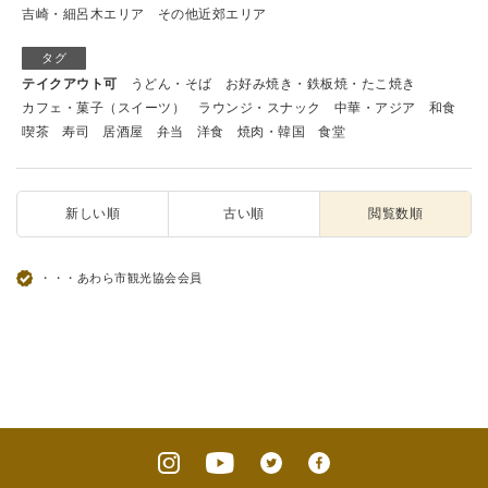
吉崎・細呂木エリア
その他近郊エリア
タグ
テイクアウト可
うどん・そば
お好み焼き・鉄板焼・たこ焼き
カフェ・菓子（スイーツ）
ラウンジ・スナック
中華・アジア
和食
喫茶
寿司
居酒屋
弁当
洋食
焼肉・韓国
食堂
新しい順
古い順
閲覧数順
・・・あわら市観光協会会員