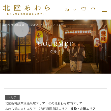
あわら市観光協会
グルメ
テイクアウト可
GOURMET
グルメ
エリア
北陸新幹線芦原温泉駅エリア
その他あわら市内エリア
あわら湯のまちエリア
JR芦原温泉駅エリア
波松・北潟エリア