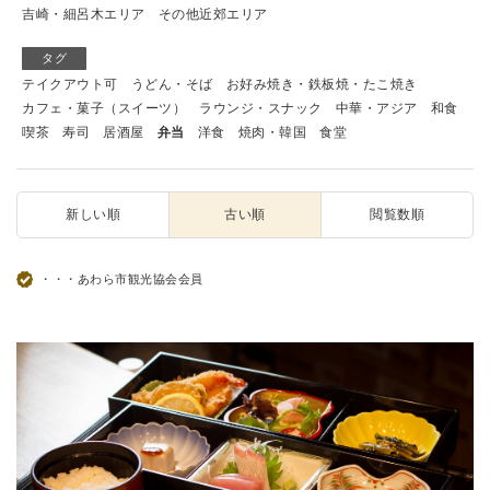
吉崎・細呂木エリア
その他近郊エリア
タグ
テイクアウト可
うどん・そば
お好み焼き・鉄板焼・たこ焼き
カフェ・菓子（スイーツ）
ラウンジ・スナック
中華・アジア
和食
喫茶
寿司
居酒屋
弁当
洋食
焼肉・韓国
食堂
新しい順
古い順
閲覧数順
・・・あわら市観光協会会員