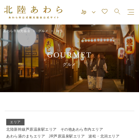
あわら市観光協会
グルメ
弁当
GOURMET
グルメ
エリア
北陸新幹線芦原温泉駅エリア
その他あわら市内エリア
あわら湯のまちエリア
JR芦原温泉駅エリア
波松・北潟エリア