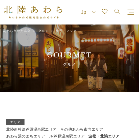
あわら市観光協会
グルメ
中華・アジア
GOURMET
グルメ
エリア
北陸新幹線芦原温泉駅エリア
その他あわら市内エリア
あわら湯のまちエリア
JR芦原温泉駅エリア
波松・北潟エリア