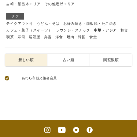
吉崎・細呂木エリア
その他近郊エリア
タグ
テイクアウト可
うどん・そば
お好み焼き・鉄板焼・たこ焼き
カフェ・菓子（スイーツ）
ラウンジ・スナック
中華・アジア
和食
喫茶
寿司
居酒屋
弁当
洋食
焼肉・韓国
食堂
新しい順
古い順
閲覧数順
・・・あわら市観光協会会員