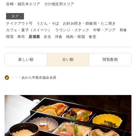
吉崎・細呂木エリア
その他近郊エリア
タグ
テイクアウト可
うどん・そば
お好み焼き・鉄板焼・たこ焼き
カフェ・菓子（スイーツ）
ラウンジ・スナック
中華・アジア
和食
喫茶
寿司
居酒屋
弁当
洋食
焼肉・韓国
食堂
新しい順
古い順
閲覧数順
・・・あわら市観光協会会員