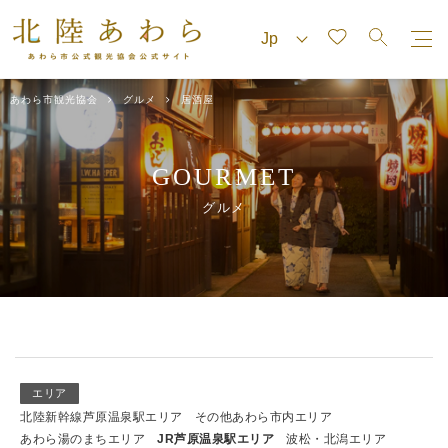
あわら市観光協会
グルメ
居酒屋
GOURMET
グルメ
エリア
北陸新幹線芦原温泉駅エリア
その他あわら市内エリア
あわら湯のまちエリア
JR芦原温泉駅エリア
波松・北潟エリア