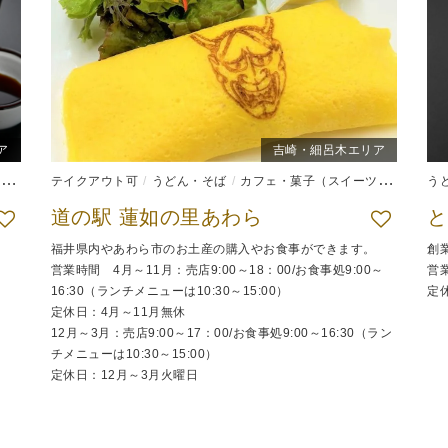
ア
吉崎・細呂木エリア
）
和食
テイクアウト可
うどん・そば
カフェ・菓子（スイーツ）
和食
う
道の駅 蓮如の里あわら
と
福井県内やあわら市のお土産の購入やお食事ができます。
創
営業時間 4月～11月：売店9:00～18：00/お食事処9:00～
営業
16:30（ランチメニューは10:30～15:00）
定
定休日：4月～11月無休
12月～3月：売店9:00～17：00/お食事処9:00～16:30（ラン
チメニューは10:30～15:00）
定休日：12月～3月火曜日