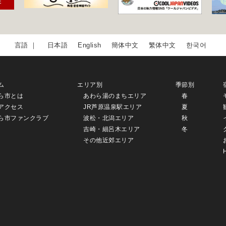
日本語
English
簡体中文
繁体中文
한국어
ム
エリア別
季節別
ら市とは
あわら湯のまちエリア
春
アクセス
JR芦原温泉駅エリア
夏
ら市ファンクラブ
波松・北潟エリア
秋
吉崎・細呂木エリア
冬
その他近郊エリア