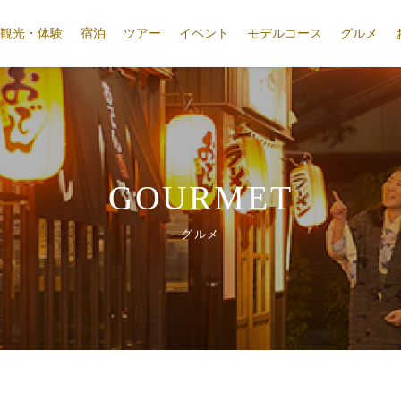
観光・体験
宿泊
ツアー
イベント
モデルコース
グルメ
GOURMET
グルメ