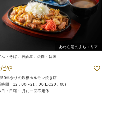
あわら湯のまちエリア
どん・そば
弁当
居酒屋
焼肉・韓国
だや
業50年余りの鉄板ホルモン焼き店
時間 12：00〜21：00(L.O20：00)
休日：日曜・ 月に一回不定休