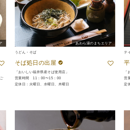
ア
あわら湯のまちエリア
うどん・そば
テ
そば処日の出屋
「おいしい福井県産そば使用店」
「
ご
営業時間 11：00〜15：00
営業
定休日：火曜日、水曜日、木曜日
定