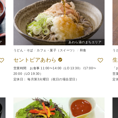
ア
あわら湯のまちエリア
うどん・そば
カフェ・菓子（スイーツ）
和食
う
セントピアあわら
営業時間 お食事 11:00〜14:00（LO 13:30） /17:00〜
「
20:00（LO 19:30）
営業
定休日： 毎月第3火曜日（祝日の場合翌日）
定