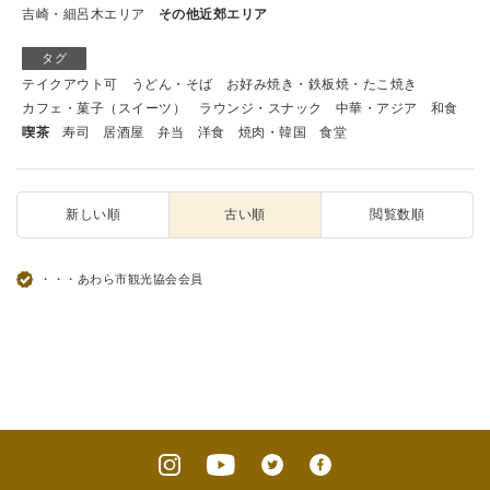
吉崎・細呂木エリア
その他近郊エリア
タグ
テイクアウト可
うどん・そば
お好み焼き・鉄板焼・たこ焼き
カフェ・菓子（スイーツ）
ラウンジ・スナック
中華・アジア
和食
喫茶
寿司
居酒屋
弁当
洋食
焼肉・韓国
食堂
新しい順
古い順
閲覧数順
・・・あわら市観光協会会員