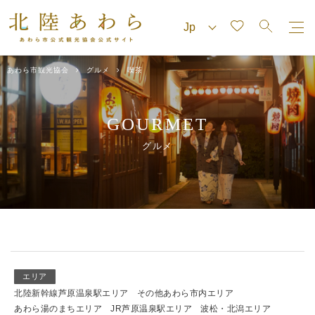
あわら市観光協会
グルメ
喫茶
GOURMET
グルメ
エリア
北陸新幹線芦原温泉駅エリア
その他あわら市内エリア
あわら湯のまちエリア
JR芦原温泉駅エリア
波松・北潟エリア