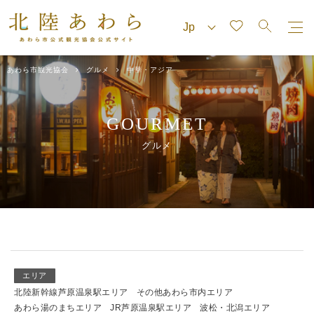
あわら市観光協会
グルメ
中華・アジア
GOURMET
グルメ
エリア
北陸新幹線芦原温泉駅エリア
その他あわら市内エリア
あわら湯のまちエリア
JR芦原温泉駅エリア
波松・北潟エリア