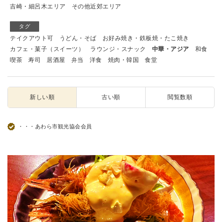
吉崎・細呂木エリア
その他近郊エリア
タグ
テイクアウト可
うどん・そば
お好み焼き・鉄板焼・たこ焼き
カフェ・菓子（スイーツ）
ラウンジ・スナック
中華・アジア
和食
喫茶
寿司
居酒屋
弁当
洋食
焼肉・韓国
食堂
新しい順
古い順
閲覧数順
・・・あわら市観光協会会員