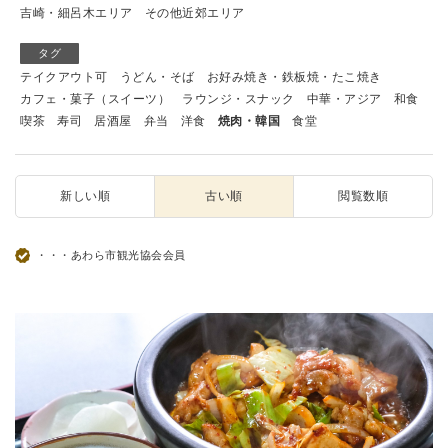
吉崎・細呂木エリア
その他近郊エリア
タグ
テイクアウト可
うどん・そば
お好み焼き・鉄板焼・たこ焼き
カフェ・菓子（スイーツ）
ラウンジ・スナック
中華・アジア
和食
喫茶
寿司
居酒屋
弁当
洋食
焼肉・韓国
食堂
新しい順
古い順
閲覧数順
・・・あわら市観光協会会員