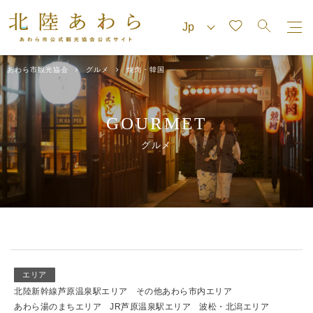
あわら市観光協会
グルメ
焼肉・韓国
GOURMET
グルメ
エリア
北陸新幹線芦原温泉駅エリア
その他あわら市内エリア
あわら湯のまちエリア
JR芦原温泉駅エリア
波松・北潟エリア