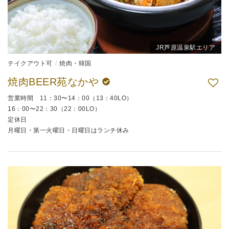
JR芦原温泉駅エリア
テイクアウト可
焼肉・韓国
焼肉BEER苑なかや
営業時間 11：30〜14：00（13：40LO）
16：00〜22：30（22：00LO）
定休日
月曜日・第一火曜日・日曜日はランチ休み