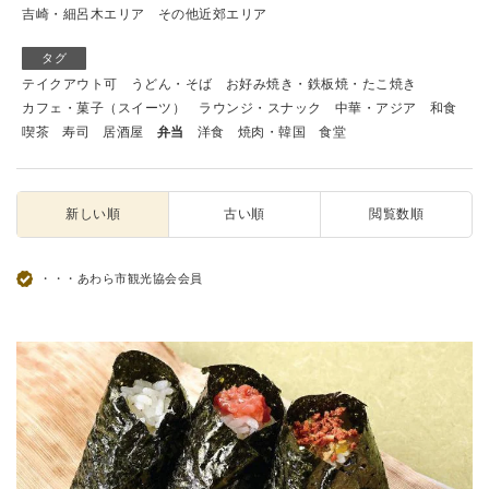
吉崎・細呂木エリア
その他近郊エリア
タグ
テイクアウト可
うどん・そば
お好み焼き・鉄板焼・たこ焼き
カフェ・菓子（スイーツ）
ラウンジ・スナック
中華・アジア
和食
喫茶
寿司
居酒屋
弁当
洋食
焼肉・韓国
食堂
新しい順
古い順
閲覧数順
・・・あわら市観光協会会員