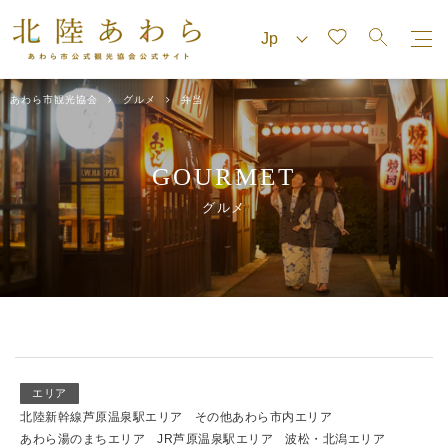
あわら市観光協会
グルメ
弁当
GOURMET
グルメ
エリア
北陸新幹線芦原温泉駅エリア
その他あわら市内エリア
あわら湯のまちエリア
JR芦原温泉駅エリア
波松・北潟エリア