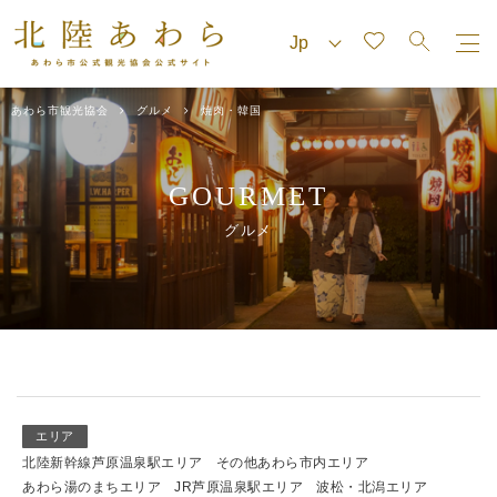
あわら市観光協会
グルメ
焼肉・韓国
GOURMET
グルメ
エリア
北陸新幹線芦原温泉駅エリア
その他あわら市内エリア
あわら湯のまちエリア
JR芦原温泉駅エリア
波松・北潟エリア