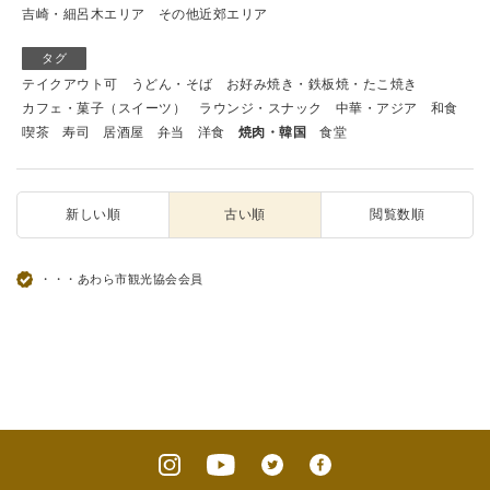
吉崎・細呂木エリア
その他近郊エリア
タグ
テイクアウト可
うどん・そば
お好み焼き・鉄板焼・たこ焼き
カフェ・菓子（スイーツ）
ラウンジ・スナック
中華・アジア
和食
喫茶
寿司
居酒屋
弁当
洋食
焼肉・韓国
食堂
新しい順
古い順
閲覧数順
・・・あわら市観光協会会員