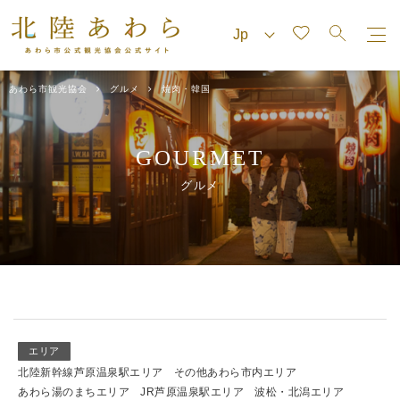
あわら市観光協会
グルメ
焼肉・韓国
GOURMET
グルメ
エリア
北陸新幹線芦原温泉駅エリア
その他あわら市内エリア
あわら湯のまちエリア
JR芦原温泉駅エリア
波松・北潟エリア