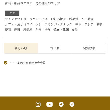
吉崎・細呂木エリア
その他近郊エリア
タグ
テイクアウト可
うどん・そば
お好み焼き・鉄板焼・たこ焼き
カフェ・菓子（スイーツ）
ラウンジ・スナック
中華・アジア
和食
喫茶
寿司
居酒屋
弁当
洋食
焼肉・韓国
食堂
新しい順
古い順
閲覧数順
・・・あわら市観光協会会員