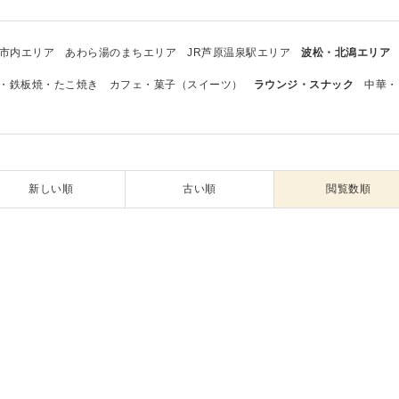
市内エリア
あわら湯のまちエリア
JR芦原温泉駅エリア
波松・北潟エリア
・鉄板焼・たこ焼き
カフェ・菓子（スイーツ）
ラウンジ・スナック
中華・
新しい順
古い順
閲覧数順