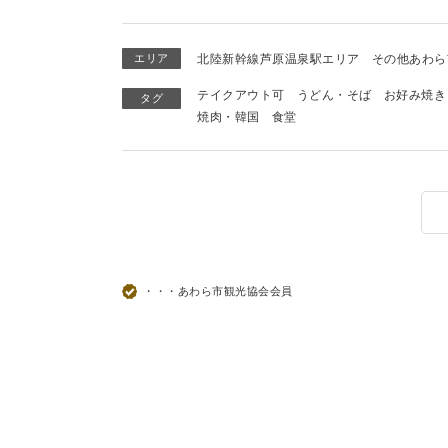
エリア
北陸新幹線芦原温泉駅エリア
その他あわら
テイクアウト可
うどん・そば
お好み焼き
タグ
焼肉・韓国
食堂
・・・あわら市観光協会会員