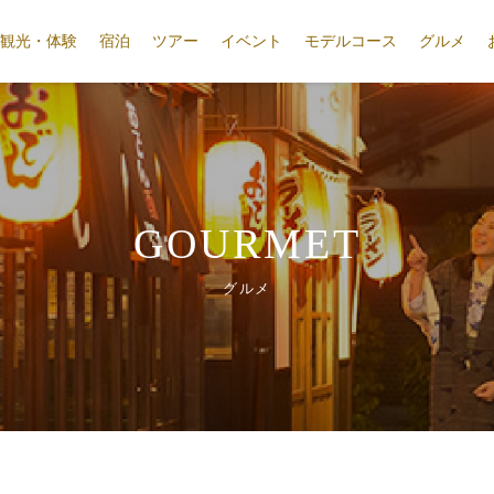
観光・体験
宿泊
ツアー
イベント
モデルコース
グルメ
GOURMET
グルメ