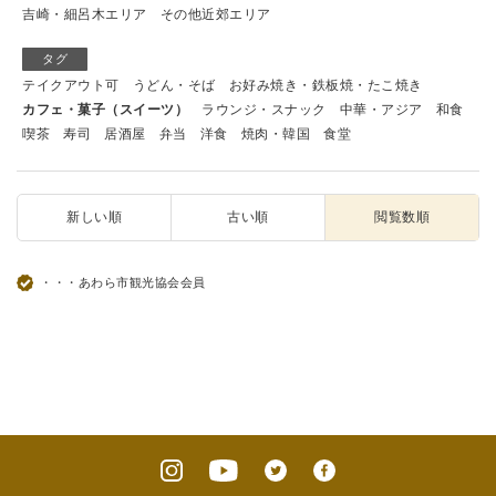
吉崎・細呂木エリア
その他近郊エリア
タグ
テイクアウト可
うどん・そば
お好み焼き・鉄板焼・たこ焼き
カフェ・菓子（スイーツ）
ラウンジ・スナック
中華・アジア
和食
喫茶
寿司
居酒屋
弁当
洋食
焼肉・韓国
食堂
新しい順
古い順
閲覧数順
・・・あわら市観光協会会員