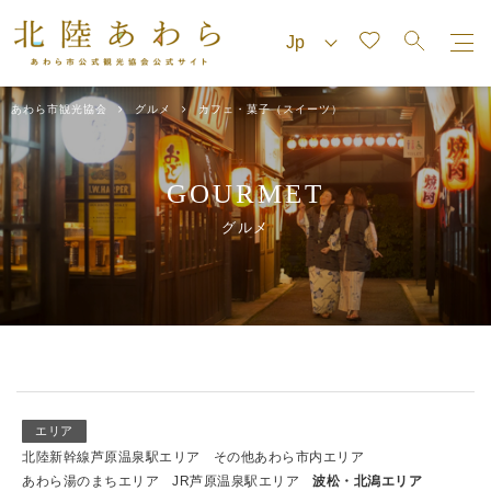
あわら市観光協会
グルメ
カフェ・菓子（スイーツ）
GOURMET
グルメ
エリア
北陸新幹線芦原温泉駅エリア
その他あわら市内エリア
あわら湯のまちエリア
JR芦原温泉駅エリア
波松・北潟エリア