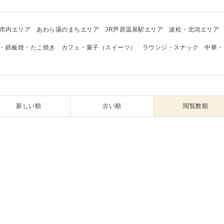
市内エリア
あわら湯のまちエリア
JR芦原温泉駅エリア
波松・北潟エリア
・鉄板焼・たこ焼き
カフェ・菓子（スイーツ）
ラウンジ・スナック
中華・
新しい順
古い順
閲覧数順