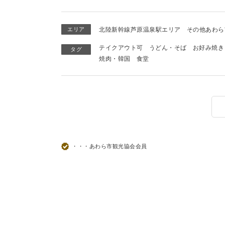
エリア
北陸新幹線芦原温泉駅エリア
その他あわら
テイクアウト可
うどん・そば
お好み焼き
タグ
焼肉・韓国
食堂
・・・あわら市観光協会会員