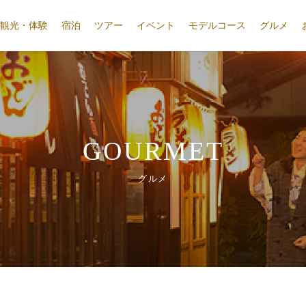
観光・体験
宿泊
ツアー
イベント
モデルコース
グルメ
GOURMET
グルメ