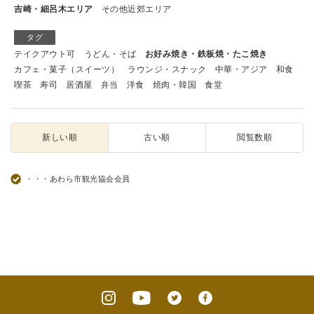
吉崎・細呂木エリア
その他近郊エリア
タグ
テイクアウト可
うどん・そば
お好み焼き・鉄板焼・たこ焼き
カフェ・菓子（スイーツ）
ラウンジ・スナック
中華・アジア
和食
喫茶
寿司
居酒屋
弁当
洋食
焼肉・韓国
食堂
新しい順
古い順
閲覧数順
・・・あわら市観光協会会員