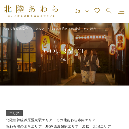
あわら市観光協会
グルメ
お好み焼き・鉄板焼・たこ焼き
GOURMET
グルメ
エリア
北陸新幹線芦原温泉駅エリア
その他あわら市内エリア
あわら湯のまちエリア
JR芦原温泉駅エリア
波松・北潟エリア