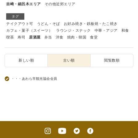
吉崎・細呂木エリア
その他近郊エリア
タグ
テイクアウト可
うどん・そば
お好み焼き・鉄板焼・たこ焼き
カフェ・菓子（スイーツ）
ラウンジ・スナック
中華・アジア
和食
喫茶
寿司
居酒屋
弁当
洋食
焼肉・韓国
食堂
新しい順
古い順
閲覧数順
・・・あわら市観光協会会員