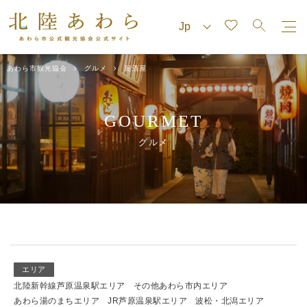
あわら市観光協会
グルメ
居酒屋
GOURMET
グルメ
エリア
北陸新幹線芦原温泉駅エリア
その他あわら市内エリア
あわら湯のまちエリア
JR芦原温泉駅エリア
波松・北潟エリア