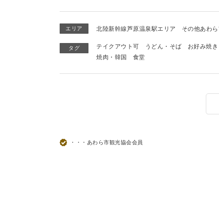
エリア
北陸新幹線芦原温泉駅エリア
その他あわら
テイクアウト可
うどん・そば
お好み焼き
タグ
焼肉・韓国
食堂
・・・あわら市観光協会会員