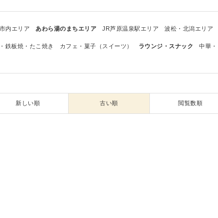
市内エリア
あわら湯のまちエリア
JR芦原温泉駅エリア
波松・北潟エリア
・鉄板焼・たこ焼き
カフェ・菓子（スイーツ）
ラウンジ・スナック
中華・
新しい順
古い順
閲覧数順