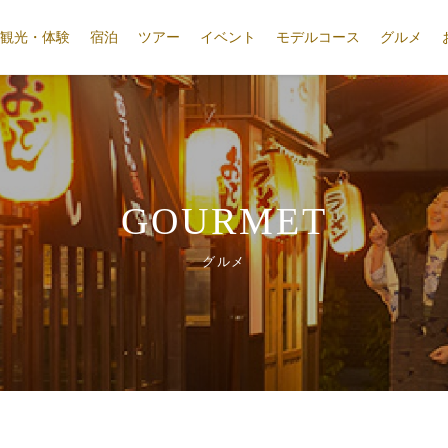
観光・体験
宿泊
ツアー
イベント
モデルコース
グルメ
GOURMET
グルメ