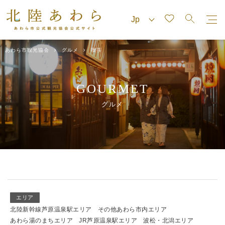
あわら市観光協会
グルメ
喫茶
GOURMET
グルメ
エリア
北陸新幹線芦原温泉駅エリア
その他あわら市内エリア
あわら湯のまちエリア
JR芦原温泉駅エリア
波松・北潟エリア