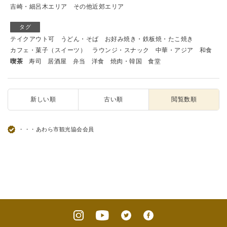
吉崎・細呂木エリア
その他近郊エリア
タグ
テイクアウト可
うどん・そば
お好み焼き・鉄板焼・たこ焼き
カフェ・菓子（スイーツ）
ラウンジ・スナック
中華・アジア
和食
喫茶
寿司
居酒屋
弁当
洋食
焼肉・韓国
食堂
新しい順
古い順
閲覧数順
・・・あわら市観光協会会員