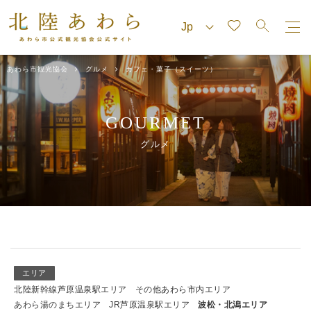
あわら市観光協会
グルメ
カフェ・菓子（スイーツ）
GOURMET
グルメ
エリア
北陸新幹線芦原温泉駅エリア
その他あわら市内エリア
あわら湯のまちエリア
JR芦原温泉駅エリア
波松・北潟エリア