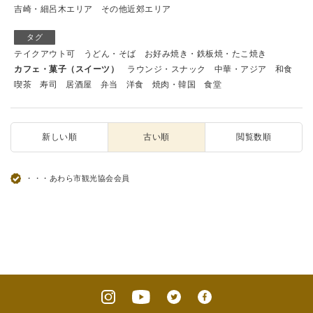
吉崎・細呂木エリア
その他近郊エリア
タグ
テイクアウト可
うどん・そば
お好み焼き・鉄板焼・たこ焼き
カフェ・菓子（スイーツ）
ラウンジ・スナック
中華・アジア
和食
喫茶
寿司
居酒屋
弁当
洋食
焼肉・韓国
食堂
新しい順
古い順
閲覧数順
・・・あわら市観光協会会員