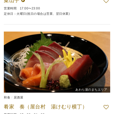
案山子
営業時間 17:00〜23:00
定休日：火曜日(祝日の場合は営業、翌日休業)
あわら湯のまちエリア
和食
居酒屋
肴家 奏（屋台村 湯けむり横丁）