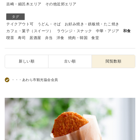
吉崎・細呂木エリア
その他近郊エリア
タグ
テイクアウト可
うどん・そば
お好み焼き・鉄板焼・たこ焼き
カフェ・菓子（スイーツ）
ラウンジ・スナック
中華・アジア
和食
喫茶
寿司
居酒屋
弁当
洋食
焼肉・韓国
食堂
新しい順
古い順
閲覧数順
・・・あわら市観光協会会員