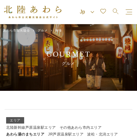
あわら市観光協会
グルメ
和食
GOURMET
グルメ
エリア
北陸新幹線芦原温泉駅エリア
その他あわら市内エリア
あわら湯のまちエリア
JR芦原温泉駅エリア
波松・北潟エリア