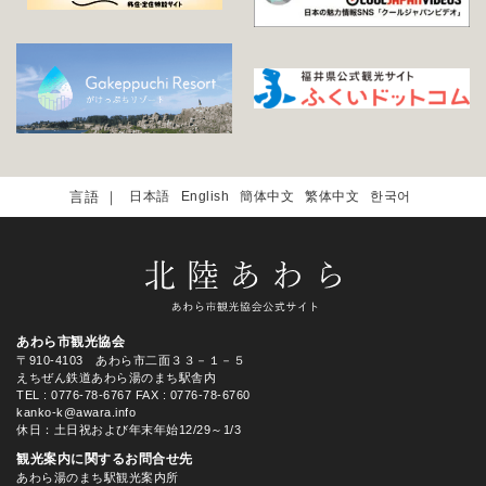
日本語
English
簡体中文
繁体中文
한국어
あわら市観光協会
〒910-4103 あわら市二面３３－１－５
えちぜん鉄道あわら湯のまち駅舎内
TEL
: 0776-78-6767
FAX : 0776-78-6760
kanko-k@awara.info
休日：土日祝および年末年始12/29～1/3
観光案内に関するお問合せ先
あわら湯のまち駅観光案内所