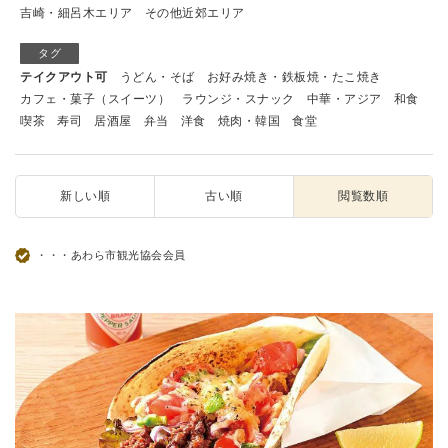
吉崎・細呂木エリア
その他近郊エリア
タグ
テイクアウト可
うどん・そば
お好み焼き・鉄板焼・たこ焼き
カフェ・菓子（スイーツ）
ラウンジ・スナック
中華・アジア
和食
喫茶
寿司
居酒屋
弁当
洋食
焼肉・韓国
食堂
新しい順
古い順
閲覧数順
・・・あわら市観光協会会員