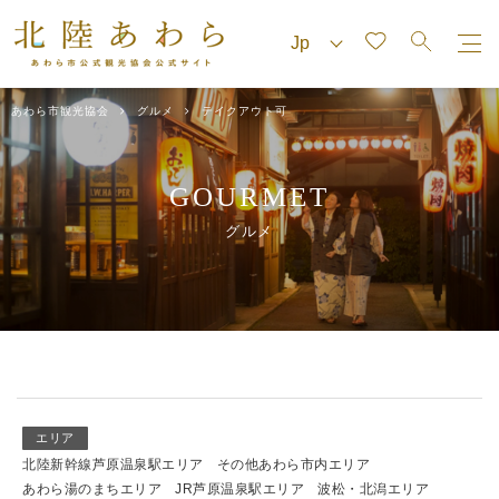
あわら市観光協会
グルメ
テイクアウト可
GOURMET
グルメ
エリア
北陸新幹線芦原温泉駅エリア
その他あわら市内エリア
あわら湯のまちエリア
JR芦原温泉駅エリア
波松・北潟エリア