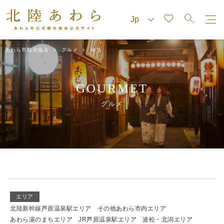
あわら市観光協会
グルメ
弁当
GOURMET
グルメ
エリア
北陸新幹線芦原温泉駅エリア
その他あわら市内エリア
あわら湯のまちエリア
JR芦原温泉駅エリア
波松・北潟エリア