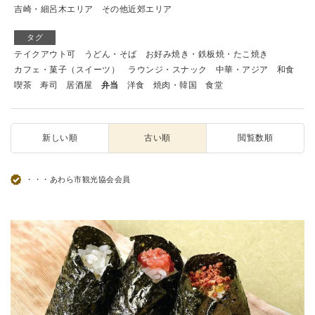
吉崎・細呂木エリア
その他近郊エリア
タグ
テイクアウト可
うどん・そば
お好み焼き・鉄板焼・たこ焼き
カフェ・菓子（スイーツ）
ラウンジ・スナック
中華・アジア
和食
喫茶
寿司
居酒屋
弁当
洋食
焼肉・韓国
食堂
新しい順
古い順
閲覧数順
・・・あわら市観光協会会員