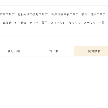
市内エリア
あわら湯のまちエリア
JR芦原温泉駅エリア
波松・北潟エリア
・鉄板焼・たこ焼き
カフェ・菓子（スイーツ）
ラウンジ・スナック
中華・
新しい順
古い順
閲覧数順