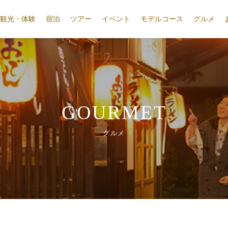
観光・体験
宿泊
ツアー
イベント
モデルコース
グルメ
GOURMET
グルメ