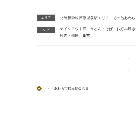
エリア
北陸新幹線芦原温泉駅エリア
その他あわら
テイクアウト可
うどん・そば
お好み焼き
タグ
焼肉・韓国
食堂
・・・あわら市観光協会会員