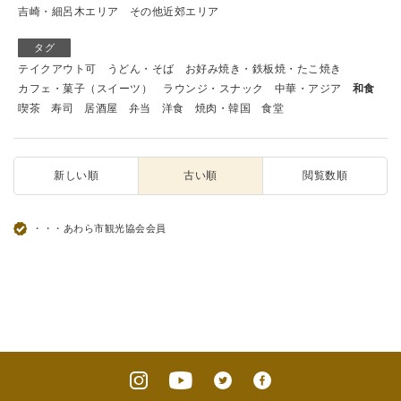
吉崎・細呂木エリア
その他近郊エリア
タグ
テイクアウト可
うどん・そば
お好み焼き・鉄板焼・たこ焼き
カフェ・菓子（スイーツ）
ラウンジ・スナック
中華・アジア
和食
喫茶
寿司
居酒屋
弁当
洋食
焼肉・韓国
食堂
新しい順
古い順
閲覧数順
・・・あわら市観光協会会員