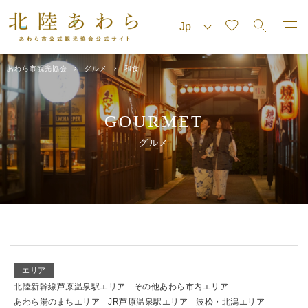
あわら市観光協会
グルメ
和食
GOURMET
グルメ
エリア
北陸新幹線芦原温泉駅エリア
その他あわら市内エリア
あわら湯のまちエリア
JR芦原温泉駅エリア
波松・北潟エリア