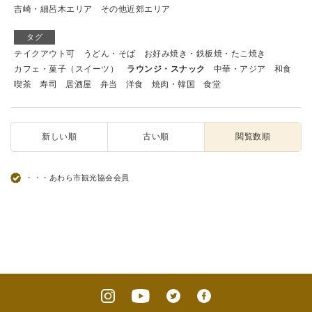
吉崎・細呂木エリア
その他近郊エリア
タグ
テイクアウト可
うどん・そば
お好み焼き・鉄板焼・たこ焼き
カフェ・菓子（スイーツ）
ラウンジ・スナック
中華・アジア
和食
喫茶
寿司
居酒屋
弁当
洋食
焼肉・韓国
食堂
新しい順
古い順
閲覧数順
・・・あわら市観光協会会員