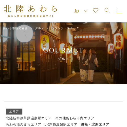
あわら市観光協会
グルメ
ラウンジ・スナック
GOURMET
グルメ
エリア
北陸新幹線芦原温泉駅エリア
その他あわら市内エリア
あわら湯のまちエリア
JR芦原温泉駅エリア
波松・北潟エリア