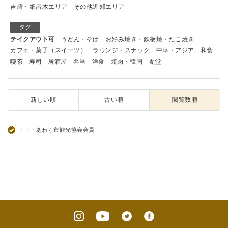
吉崎・細呂木エリア
その他近郊エリア
タグ
テイクアウト可
うどん・そば
お好み焼き・鉄板焼・たこ焼き
カフェ・菓子（スイーツ）
ラウンジ・スナック
中華・アジア
和食
喫茶
寿司
居酒屋
弁当
洋食
焼肉・韓国
食堂
新しい順
古い順
閲覧数順
・・・あわら市観光協会会員