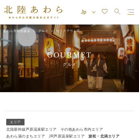
あわら市観光協会
グルメ
テイクアウト可
GOURMET
グルメ
エリア
北陸新幹線芦原温泉駅エリア
その他あわら市内エリア
あわら湯のまちエリア
JR芦原温泉駅エリア
波松・北潟エリア