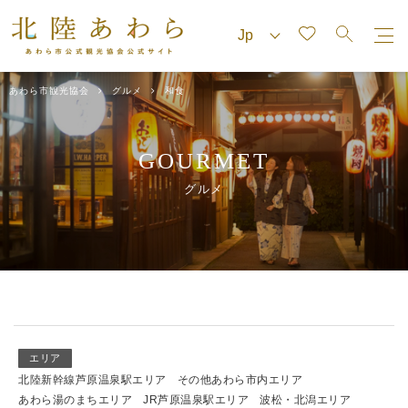
あわら市観光協会
グルメ
和食
GOURMET
グルメ
エリア
北陸新幹線芦原温泉駅エリア
その他あわら市内エリア
あわら湯のまちエリア
JR芦原温泉駅エリア
波松・北潟エリア