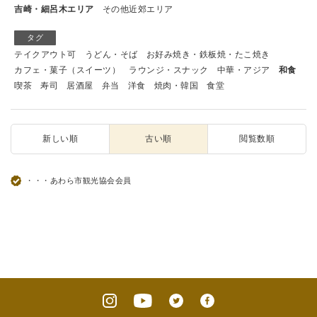
吉崎・細呂木エリア
その他近郊エリア
タグ
テイクアウト可
うどん・そば
お好み焼き・鉄板焼・たこ焼き
カフェ・菓子（スイーツ）
ラウンジ・スナック
中華・アジア
和食
喫茶
寿司
居酒屋
弁当
洋食
焼肉・韓国
食堂
新しい順
古い順
閲覧数順
・・・あわら市観光協会会員