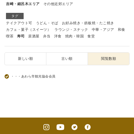
吉崎・細呂木エリア
その他近郊エリア
タグ
テイクアウト可
うどん・そば
お好み焼き・鉄板焼・たこ焼き
カフェ・菓子（スイーツ）
ラウンジ・スナック
中華・アジア
和食
喫茶
寿司
居酒屋
弁当
洋食
焼肉・韓国
食堂
新しい順
古い順
閲覧数順
・・・あわら市観光協会会員