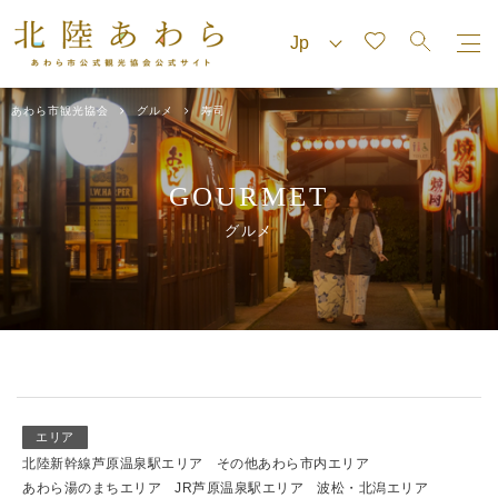
あわら市観光協会
グルメ
寿司
GOURMET
グルメ
エリア
北陸新幹線芦原温泉駅エリア
その他あわら市内エリア
あわら湯のまちエリア
JR芦原温泉駅エリア
波松・北潟エリア