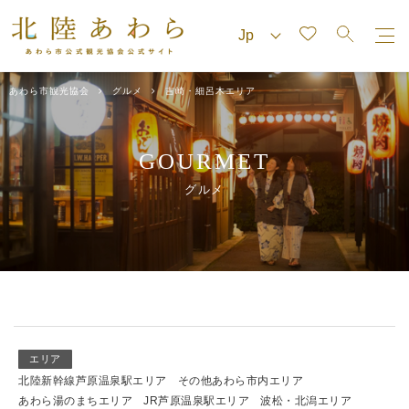
あわら市観光協会
グルメ
吉崎・細呂木エリア
GOURMET
グルメ
エリア
北陸新幹線芦原温泉駅エリア
その他あわら市内エリア
あわら湯のまちエリア
JR芦原温泉駅エリア
波松・北潟エリア