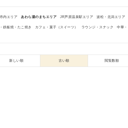
市内エリア
あわら湯のまちエリア
JR芦原温泉駅エリア
波松・北潟エリア
・鉄板焼・たこ焼き
カフェ・菓子（スイーツ）
ラウンジ・スナック
中華・
新しい順
古い順
閲覧数順