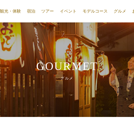
観光・体験
宿泊
ツアー
イベント
モデルコース
グルメ
GOURMET
グルメ