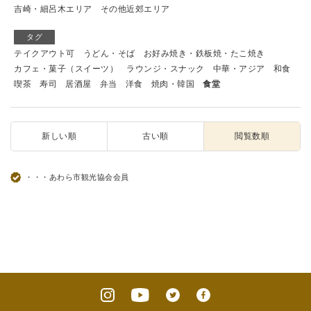
吉崎・細呂木エリア
その他近郊エリア
タグ
テイクアウト可
うどん・そば
お好み焼き・鉄板焼・たこ焼き
カフェ・菓子（スイーツ）
ラウンジ・スナック
中華・アジア
和食
喫茶
寿司
居酒屋
弁当
洋食
焼肉・韓国
食堂
新しい順
古い順
閲覧数順
・・・あわら市観光協会会員