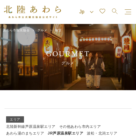
あわら市観光協会
グルメ
食堂
GOURMET
グルメ
エリア
北陸新幹線芦原温泉駅エリア
その他あわら市内エリア
あわら湯のまちエリア
JR芦原温泉駅エリア
波松・北潟エリア