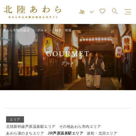
あわら市観光協会
グルメ
焼肉・韓国
GOURMET
グルメ
エリア
北陸新幹線芦原温泉駅エリア
その他あわら市内エリア
あわら湯のまちエリア
JR芦原温泉駅エリア
波松・北潟エリア