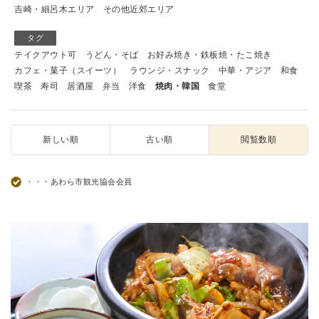
吉崎・細呂木エリア
その他近郊エリア
タグ
テイクアウト可
うどん・そば
お好み焼き・鉄板焼・たこ焼き
カフェ・菓子（スイーツ）
ラウンジ・スナック
中華・アジア
和食
喫茶
寿司
居酒屋
弁当
洋食
焼肉・韓国
食堂
新しい順
古い順
閲覧数順
・・・あわら市観光協会会員