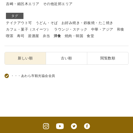
吉崎・細呂木エリア
その他近郊エリア
タグ
テイクアウト可
うどん・そば
お好み焼き・鉄板焼・たこ焼き
カフェ・菓子（スイーツ）
ラウンジ・スナック
中華・アジア
和食
喫茶
寿司
居酒屋
弁当
洋食
焼肉・韓国
食堂
新しい順
古い順
閲覧数順
・・・あわら市観光協会会員