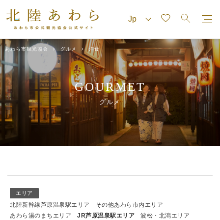
あわら市観光協会
グルメ
洋食
GOURMET
グルメ
エリア
北陸新幹線芦原温泉駅エリア
その他あわら市内エリア
あわら湯のまちエリア
JR芦原温泉駅エリア
波松・北潟エリア