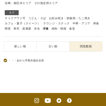
吉崎・細呂木エリア
その他近郊エリア
タグ
テイクアウト可
うどん・そば
お好み焼き・鉄板焼・たこ焼き
カフェ・菓子（スイーツ）
ラウンジ・スナック
中華・アジア
和食
喫茶
寿司
居酒屋
弁当
洋食
焼肉・韓国
食堂
新しい順
古い順
閲覧数順
・・・あわら市観光協会会員