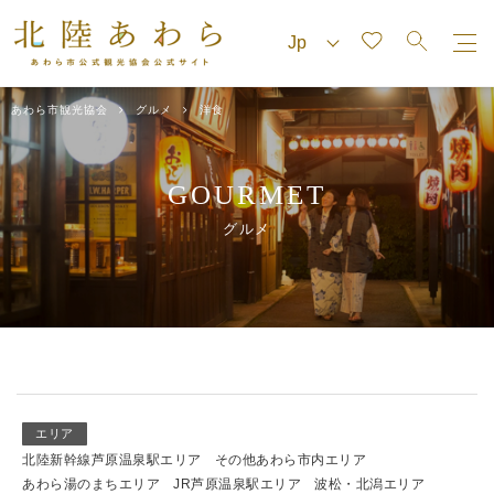
あわら市観光協会
グルメ
洋食
GOURMET
グルメ
エリア
北陸新幹線芦原温泉駅エリア
その他あわら市内エリア
あわら湯のまちエリア
JR芦原温泉駅エリア
波松・北潟エリア