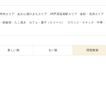
市内エリア
あわら湯のまちエリア
JR芦原温泉駅エリア
波松・北潟エリア
・鉄板焼・たこ焼き
カフェ・菓子（スイーツ）
ラウンジ・スナック
中華・
新しい順
古い順
閲覧数順