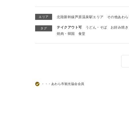
エリア
北陸新幹線芦原温泉駅エリア
その他あわら
テイクアウト可
うどん・そば
お好み焼き
タグ
焼肉・韓国
食堂
・・・あわら市観光協会会員