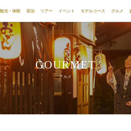
観光・体験
宿泊
ツアー
イベント
モデルコース
グルメ
GOURMET
グルメ